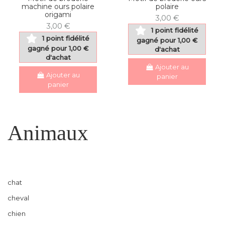
machine ours polaire
polaire
origami
3,00 €
3,00 €
1 point fidélité
1 point fidélité
gagné pour 1,00 €
gagné pour 1,00 €
d'achat
d'achat
Ajouter au
Ajouter au
panier
panier
Animaux
chat
cheval
chien