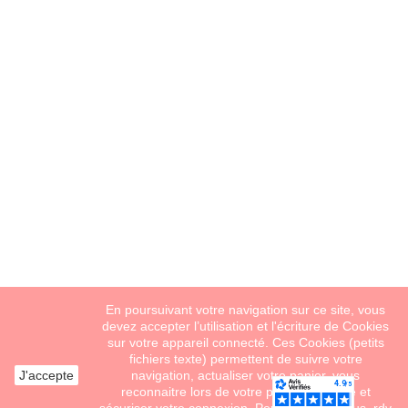
En poursuivant votre navigation sur ce site, vous
devez accepter l’utilisation et l'écriture de Cookies
sur votre appareil connecté. Ces Cookies (petits
fichiers texte) permettent de suivre votre
J'accepte
navigation, actualiser votre panier, vous
reconnaitre lors de votre prochaine visite et