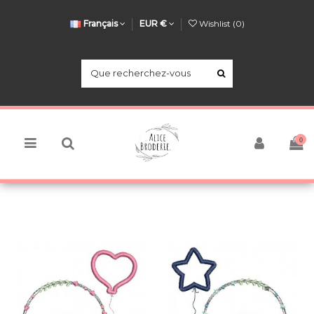
Français
EUR €
Wishlist (
0
)
0