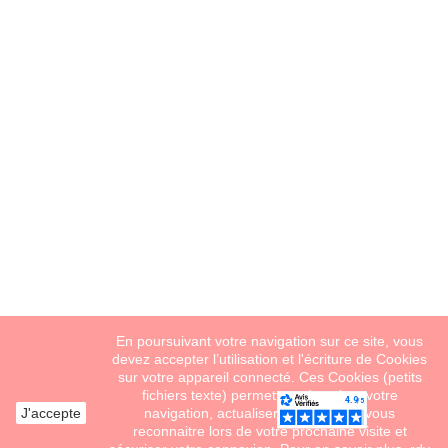
En poursuivant votre navigation sur ce site, vous
devez accepter l’utilisation et l'écriture de Cookies
sur votre appareil connecté. Ces Cookies (petits
fichiers texte) permettent de suivre votre
J'accepte
navigation, actualiser votre panier, vous
reconnaitre lors de votre prochaine visite et