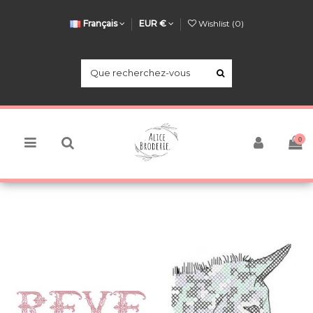
Français
EUR €
Wishlist (
0
)
0