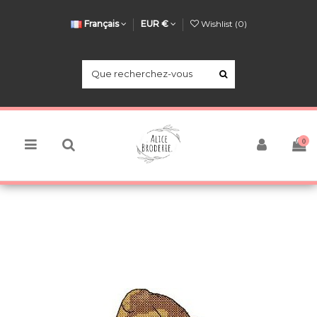
Français
EUR €
Wishlist (
0
)
0