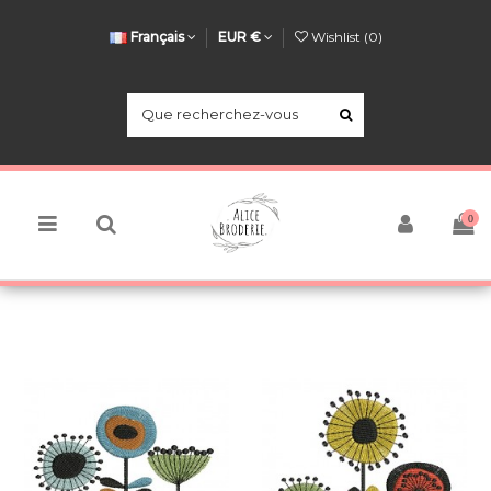
Français
EUR €
Wishlist (
0
)
0