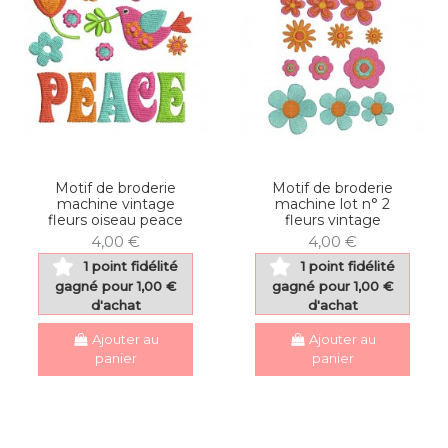
Motif de broderie
Motif de broderie
machine vintage
machine lot n° 2
fleurs oiseau peace
fleurs vintage
4,00 €
4,00 €
1 point fidélité
1 point fidélité
gagné pour 1,00 €
gagné pour 1,00 €
d'achat
d'achat
Ajouter au
Ajouter au
panier
panier