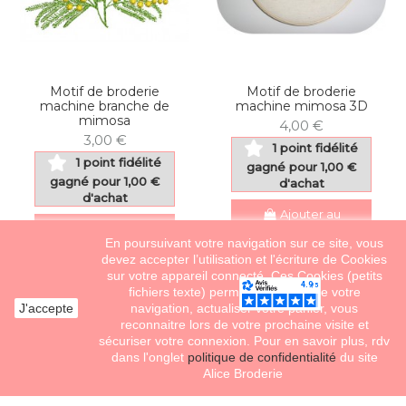
Motif de broderie
Motif de broderie
machine branche de
machine mimosa 3D
mimosa
4,00 €
3,00 €
1 point fidélité
1 point fidélité
gagné pour 1,00 €
gagné pour 1,00 €
d'achat
d'achat
Ajouter au
Ajouter au
panier
En poursuivant votre navigation sur ce site, vous
panier
devez accepter l’utilisation et l'écriture de Cookies
sur votre appareil connecté. Ces Cookies (petits
fichiers texte) permettent de suivre votre
J'accepte
navigation, actualiser votre panier, vous
reconnaitre lors de votre prochaine visite et
sécuriser votre connexion. Pour en savoir plus, rdv
dans l'onglet
politique de confidentialité
du site
Alice Broderie