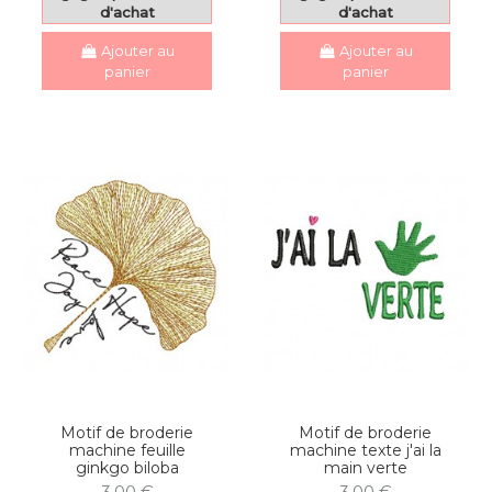
d'achat
d'achat
Ajouter au
Ajouter au
panier
panier
Motif de broderie
Motif de broderie
machine feuille
machine texte j'ai la
ginkgo biloba
main verte
3,00 €
3,00 €