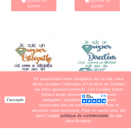
Ajouter au
Ajouter au
panier
panier
En poursuivant votre navigation sur ce site, vous
devez accepter l’utilisation et l'écriture de Cookies
sur votre appareil connecté. Ces Cookies (petits
fichiers texte) permettent de suivre votre
J'accepte
navigation, actualiser votre panier, vous
Motif de broderie
Motif de broderie
reconnaitre lors de votre prochaine visite et
super ostéopathe
super directeur
sécuriser votre connexion. Pour en savoir plus, rdv
3,00 €
3,00 €
dans l'onglet
politique de confidentialité
du site
1 point fidélité
1 point fidélité
Alice Broderie
gagné pour 1,00 €
gagné pour 1,00 €