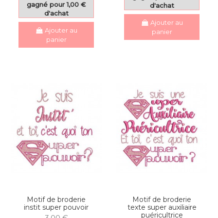
gagné pour 1,00 €
d'achat
d'achat
Ajouter au
Ajouter au
panier
panier
Motif de broderie
Motif de broderie
instit super pouvoir
texte super auxiliaire
puéricultrice
3,00 €