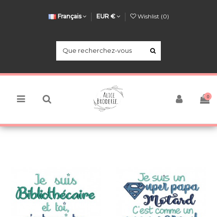
Français
EUR €
Wishlist (
0
)
0