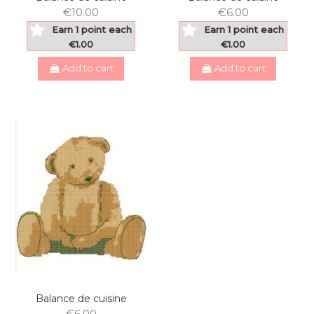
€10.00
€6.00
Earn 1 point each
Earn 1 point each
€1.00
€1.00
Add to cart
Add to cart
Balance de cuisine
€6.00