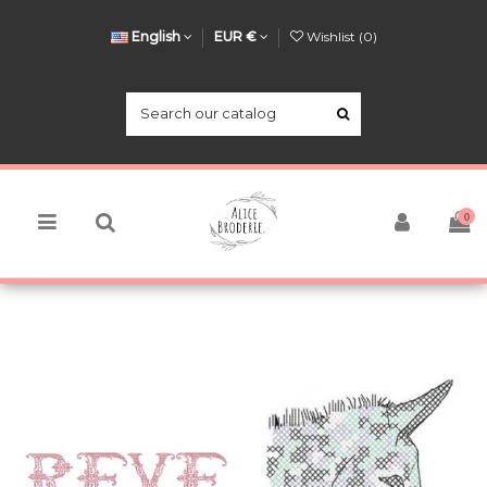
English
EUR €
Wishlist (
0
)
0