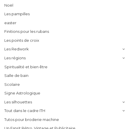
Noël
Les pampilles
easter
Finitions pour les rubans
Les points de croix
Les Redwork
Les régions
Spiritualité et bien être
Salle de bain
Scolaire
Signe Astrologique
Les silhouettes
Tout dans le cadre ITH
Tutos pour broderie machine
Un Esprit Rétro, Vintage et Publicitaire