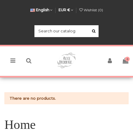
English
EUR €
Wishlist (
0
)
0
There are no products.
Home