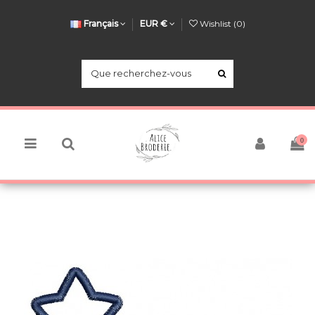
Français
EUR €
Wishlist (
0
)
0