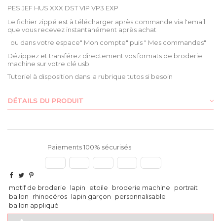
PES JEF HUS XXX DST VIP VP3 EXP
Le fichier zippé est à télécharger après commande via l'email
que vous recevez instantanément après achat
ou dans votre espace
" Mon compte" puis " Mes commandes"
Dézippez et transférez directement vos formats de broderie
machine sur votre clé usb
Tutoriel à disposition dans la rubrique tutos si besoin
DÉTAILS DU PRODUIT
Paiements 100% sécurisés
motif de broderie
lapin
etoile
broderie machine
portrait
ballon
rhinocéros
lapin garçon
personnalisable
ballon appliqué