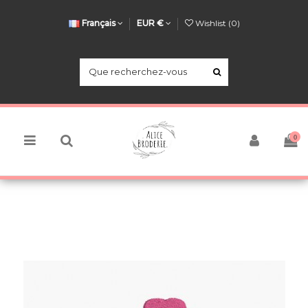
Français
EUR €
Wishlist (
0
)
0