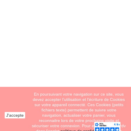
En poursuivant votre navigation sur ce site, vous
devez accepter l’utilisation et l'écriture de Cookies
sur votre appareil connecté. Ces Cookies (petits
fichiers texte) permettent de suivre votre
J'accepte
navigation, actualiser votre panier, vous
reconnaitre lors de votre prochaine visite et
sécuriser votre connexion. Pour en savoir plus, rdv
Ajouter au panier