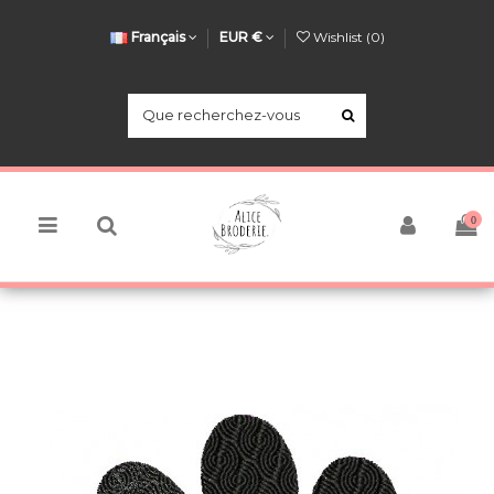
Français
EUR €
Wishlist (
0
)
0