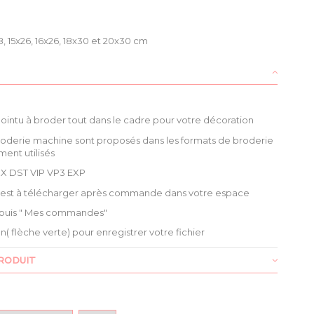
, 15x26, 16x26, 18x30 et 20x30 cm
pointu à broder tout dans le cadre pour votre décoration
roderie machine sont proposés dans les formats de broderie
ment utilisés
X DST VIP VP3 EXP
é est à télécharger après commande dans votre espace
puis " Mes commandes"
ien( flèche verte) pour enregistrer votre fichier
RODUIT