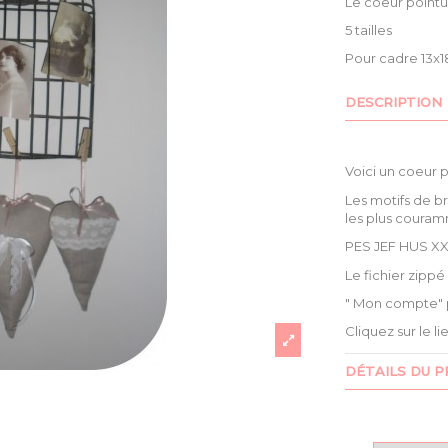
Le coeur pointu
5 tailles
Pour cadre 13x18
DESCRIPTION
Voici un coeur 
Les motifs de b
les plus couram
PES JEF HUS XX
Le fichier zipp
" Mon compte" 
Cliquez sur le l
DÉTAILS DU P