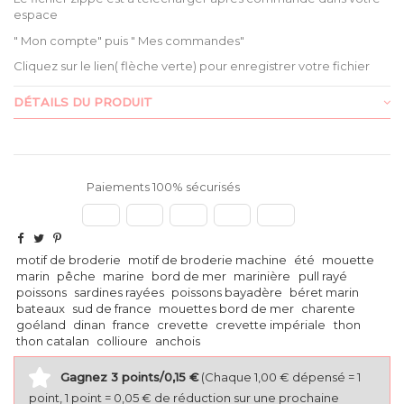
espace
" Mon compte" puis " Mes commandes"
Cliquez sur le lien( flèche verte) pour enregistrer votre fichier
DÉTAILS DU PRODUIT
Paiements 100% sécurisés
motif de broderie
motif de broderie machine
été
mouette
marin
pêche
marine
bord de mer
marinière
pull rayé
poissons
sardines rayées
poissons bayadère
béret marin
bateaux
sud de france
mouettes bord de mer
charente
goéland
dinan
france
crevette
crevette impériale
thon
thon catalan
collioure
anchois
Gagnez 3 points/0,15 €
(Chaque 1,00 € dépensé = 1
point, 1 point = 0,05 € de réduction sur une prochaine