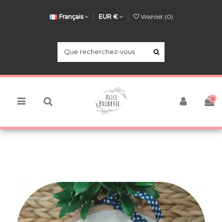
Français
EUR €
Wishlist (
0
)
0