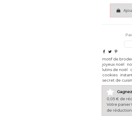
Ajou
Pai
motif de brode
joyeux noël
no
lutins de noël
cookies
insta
secret de cuisi
Gagnez 
0,05 € de ré
Votre panier 
de réduction 