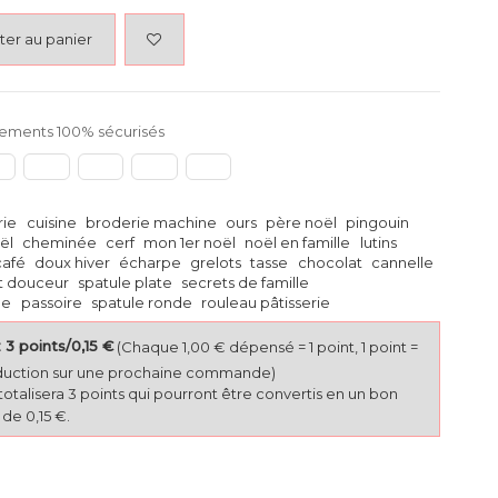
ter au panier
ements 100% sécurisés
rie
cuisine
broderie machine
ours
père noël
pingouin
ël
cheminée
cerf
mon 1er noël
noël en famille
lutins
café
doux hiver
écharpe
grelots
tasse
chocolat
cannelle
nt douceur
spatule plate
secrets de famille
ne
passoire
spatule ronde
rouleau pâtisserie
3 points/0,15 €
(Chaque 1,00 € dépensé = 1 point, 1 point =
duction sur une prochaine commande)
totalisera 3 points qui pourront être convertis en un bon
de 0,15 €.