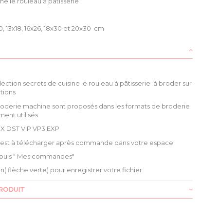
ne le rouleau à pâtisserie
0, 13x18, 16x26, 18x30 et 20x30 cm
llection secrets de cuisine le rouleau à pâtisserie à broder sur
ations
roderie machine sont proposés dans les formats de broderie
ment utilisés
X DST VIP VP3 EXP
é est à télécharger après commande dans votre espace
puis " Mes commandes"
ien( flèche verte) pour enregistrer votre fichier
RODUIT