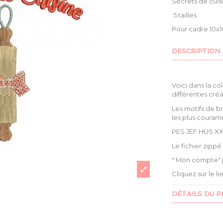
Secrets de cuisi
5 tailles
Pour cadre 10x1
DESCRIPTION
Voici dans la co
différentes cré
Les motifs de b
les plus couram
PES JEF HUS XX
Le fichier zipp
" Mon compte" 
Cliquez sur le l
DÉTAILS DU P