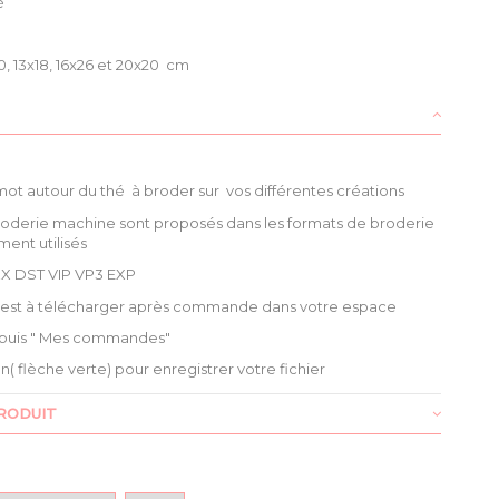
é
0, 13x18, 16x26 et 20x20 cm
 mot autour du thé à broder sur vos différentes créations
roderie machine sont proposés dans les formats de broderie
ment utilisés
X DST VIP VP3 EXP
é est à télécharger après commande dans votre espace
puis " Mes commandes"
ien( flèche verte) pour enregistrer votre fichier
RODUIT