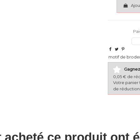
Ajou
Pai
motif de brode
Gagnez 
0,05 € de ré
Votre panier 
de réduction 
t acheté ce produit ont 