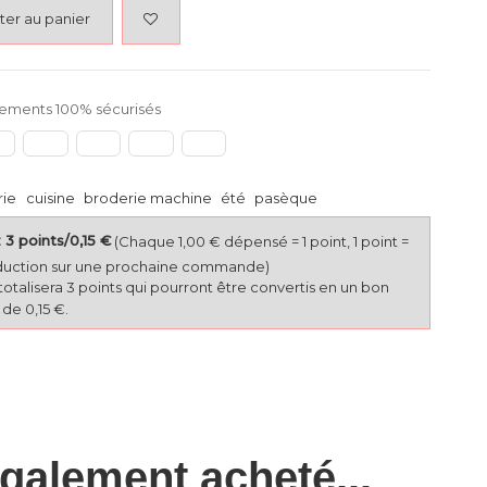
ter au panier
ements 100% sécurisés
rie
cuisine
broderie machine
été
pasèque
3 points/0,15 €
(Chaque 1,00 € dépensé = 1 point, 1 point =
duction sur une prochaine commande)
totalisera 3 points qui pourront être convertis en un bon
de 0,15 €.
également acheté...