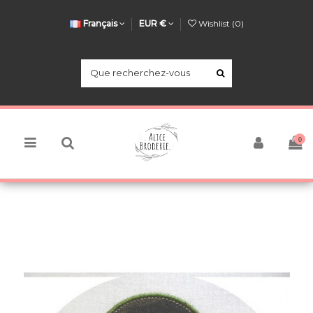
Français
EUR €
Wishlist (
0
)
0