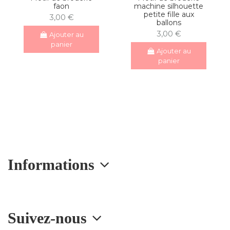
faon
machine silhouette
petite fille aux
3,00 €
ballons
3,00 €
Ajouter au
panier
Ajouter au
panier
Informations
Suivez-nous