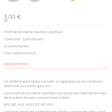
Disponible
3,00 €
TTC
Motif de broderie machine appliqué
Collection " Dans les airs"
Le parachutiste
Pour cadre 10x10cm
DESCRIPTION
Un soldat parachutiste a broder en appliqué sur les créations
destinées aux petits garçons
Les motifs de broderie machine sont proposés dans les formats
de broderie les plus couramment utilisés
PES JEF HUS XXX DST VIP VP3
Le fichier zippé est à télécharger après commande dans votre