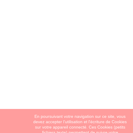
En poursuivant votre navigation sur ce site, vous
devez accepter l’utilisation et l'écriture de Cookies
sur votre appareil connecté. Ces Cookies (petits
fichiers texte) permettent de suivre votre