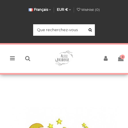
Français
EUR €
Wishlist (
0
)
0