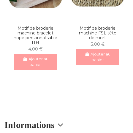
Motif de broderie
Motif de broderie
machine bracelet
machine FSL tête
hope personnalisable
de mort
ITH
3,00 €
4,00 €
Ajouter au
Ajouter au
panier
panier
Informations