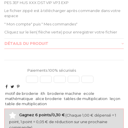
PES JEF HUS XXX DST VIP VP3 EXP
Le fichier zippé est à télécharger après commande dans votre
espace
" Mon compte" puis " Mes commandes"
Cliquez sur le lien( flèche verte) pour enregistrer votre fichier
DÉTAILS DU PRODUIT
Paiements 100% sécurisés
motif de broderie
ith
broderie machine
ecole
mathématique
alice broderie
tables de multiplication
leçon
table de multiplication
Gagnez 6 points/0,30 €
(Chaque 1,00 € dépensé = 1
point, 1 point = 0,05 € de réduction sur une prochaine
commande)