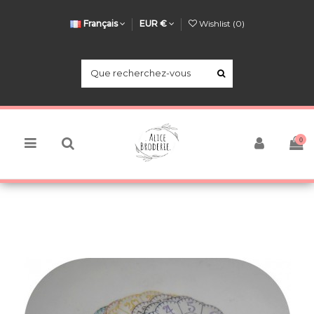
Français
EUR €
Wishlist (
0
)
0