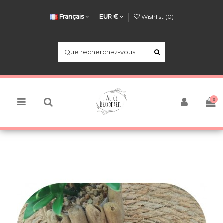
Français
EUR €
Wishlist (
0
)
0