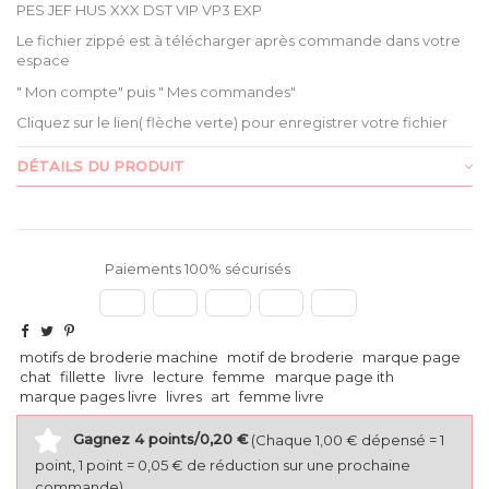
PES JEF HUS XXX DST VIP VP3 EXP
Le fichier zippé est à télécharger après commande dans votre
espace
" Mon compte" puis " Mes commandes"
Cliquez sur le lien( flèche verte) pour enregistrer votre fichier
DÉTAILS DU PRODUIT
Paiements 100% sécurisés
motifs de broderie machine
motif de broderie
marque page
chat
fillette
livre
lecture
femme
marque page ith
marque pages livre
livres
art
femme livre
Gagnez 4 points/0,20 €
(Chaque 1,00 € dépensé = 1
point, 1 point = 0,05 € de réduction sur une prochaine
commande)