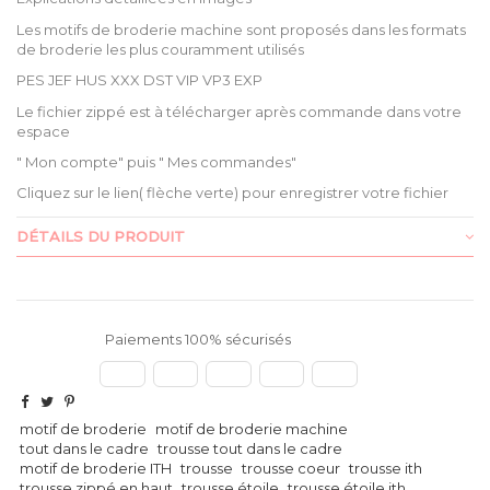
Les motifs de broderie machine sont proposés dans les formats
de broderie les plus couramment utilisés
PES JEF HUS XXX DST VIP VP3 EXP
Le fichier zippé est à télécharger après commande dans votre
espace
" Mon compte" puis " Mes commandes"
Cliquez sur le lien( flèche verte) pour enregistrer votre fichier
DÉTAILS DU PRODUIT
Paiements 100% sécurisés
motif de broderie
motif de broderie machine
tout dans le cadre
trousse tout dans le cadre
motif de broderie ITH
trousse
trousse coeur
trousse ith
trousse zippé en haut
trousse étoile
trousse étoile ith