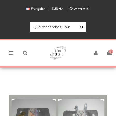
Français
EUR €
Wishlist (
0
)
0