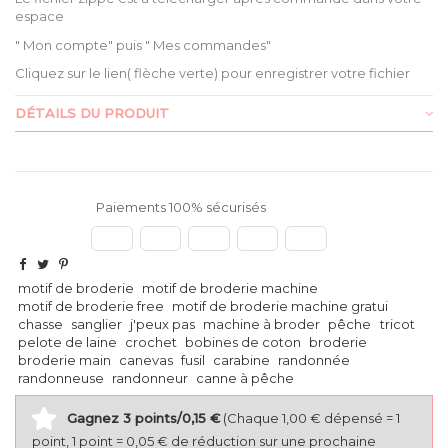
espace
" Mon compte" puis " Mes commandes"
Cliquez sur le lien( flèche verte) pour enregistrer votre fichier
DÉTAILS DU PRODUIT
Paiements 100% sécurisés
motif de broderie
motif de broderie machine
motif de broderie free
motif de broderie machine gratui
chasse
sanglier
j'peux pas
machine à broder
pêche
tricot
pelote de laine
crochet
bobines de coton
broderie
broderie main
canevas
fusil
carabine
randonnée
randonneuse
randonneur
canne à pêche
Gagnez 3 points/0,15 €
(Chaque 1,00 € dépensé = 1
point, 1 point = 0,05 € de réduction sur une prochaine