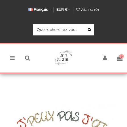
Français
EUR €
Wishlist (
0
)
0