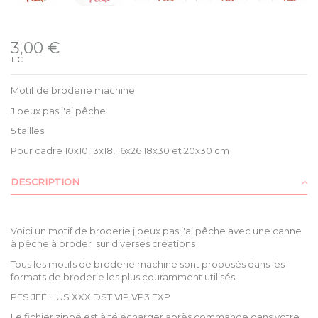
Disponible
3,00 €
TTC
Motif de broderie machine
J'peux pas j'ai pêche
5 tailles
Pour cadre 10x10,13x18, 16x26 18x30 et 20x30 cm
DESCRIPTION
Voici un motif de broderie j'peux pas j'ai pêche avec une canne
à pêche à broder sur diverses créations
Tous les
motifs de broderie machine sont proposés dans les
formats de broderie les plus couramment utilisés
PES JEF HUS XXX DST VIP VP3 EXP
Le fichier zippé est à télécharger après commande dans votre