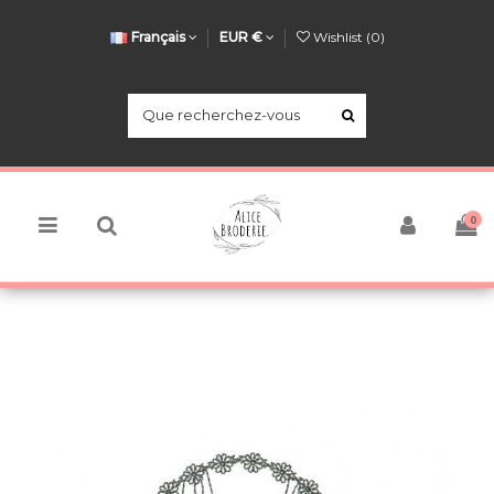
Français
EUR €
Wishlist (
0
)
0