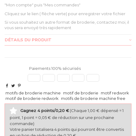
"Mon compte" puis "Mes commandes"
Cliquez sur le lien ( flèche verte) pour enregistrer votre fichier
Si vous souhaitez un autre format de broderie, contactez moi, il
vous sera envoyé très rapidement
DÉTAILS DU PRODUIT
Paiements 100% sécurisés
motifs de broderie machine
motif de broderie
motif redwork
motif de broderie redwork
motifs de broderie machine free
Gagnez 4 points/0,20 €
(Chaque 1,00 € dépensé = 1
point, 1 point = 0,05 € de réduction sur une prochaine
commande)
Votre panier totalisera 4 points qui pourront être convertis
en un bon de réduction de 0,20 €.