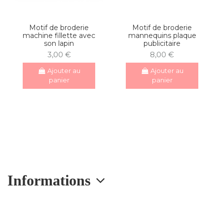
Motif de broderie
Motif de broderie
machine fillette avec
mannequins plaque
son lapin
publicitaire
3,00 €
8,00 €
Ajouter au
Ajouter au
panier
panier
Informations