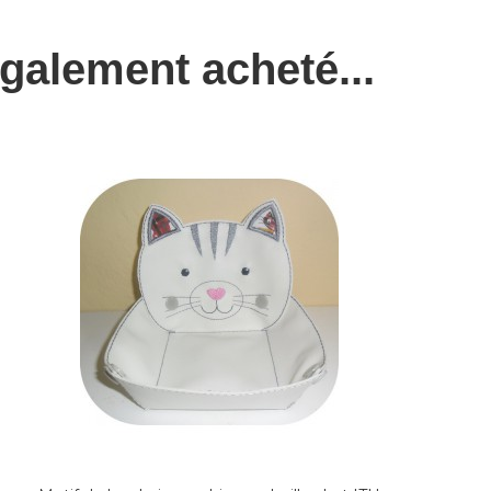
également acheté...
M