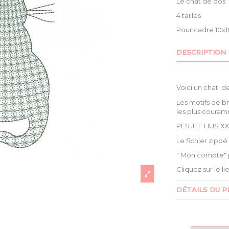
Le chat de dos
4 tailles
Pour cadre 10x10
DESCRIPTION
Voici un chat d
Les motifs de b
les plus couram
PES JEF HUS XX
Le fichier zipp
" Mon compte" 
Cliquez sur le l
DÉTAILS DU P