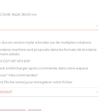
,13x18, 16x26, 18x30 cm
e dos en version mylar
à broder sur de multiples créations
roderie machine sont proposés dans les formats de broderie
ment utilisés
X DST VIP VP3 EXP
é est à télécharger après commande dans votre espace
puis " Mes commandes"
ien( flèche verte) pour enregistrer votre fichier
RODUIT