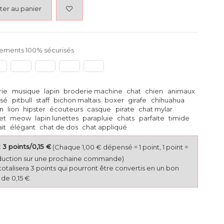
ter au panier
ements 100% sécurisés
rie
musique
lapin
broderie machine
chat
chien
animaux
isé
pitbull
staff
bichon maltais
boxer
girafe
chihuahua
in
lion
hipster
écouteurs
casque
pirate
chat mylar
et
meow
lapin lunettes
parapluie
chats
parfaite
timide
it
élégant
chat de dos
chat appliqué
3 points/0,15 €
(Chaque 1,00 € dépensé = 1 point, 1 point =
duction sur une prochaine commande)
totalisera 3 points qui pourront être convertis en un bon
de 0,15 €.