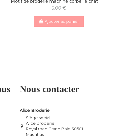
Motif de broderie machine corbeille chat ITH
5,00 €
Ajouter au panier
ous
Nous contacter
Alice Broderie
Siège social
Alice broderie
Royal road Grand Baie 30501
Mauritius