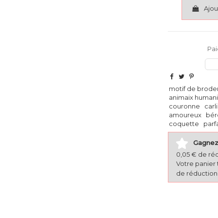
Ajou
Pai
motif de brode
animaix human
couronne
carl
amoureux
bér
coquette
parfa
Gagnez 
0,05 € de ré
Votre panier 
de réduction 