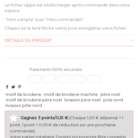
Le fichier zippé est à télécharger après commande dans votre
espace
" Mon compte" puis " Mes commandes"
Cliquez sur le lien( flèche verte) pour enregistrer votre fichier
DÉTAILS DU PRODUIT
Paiements 100% sécurisés
motif de broderie
motif de broderie machine
père noël
motif de broderie père noël
livraison père noël
pole nord
livraison pôle nord
Gagnez 3 points/0,15 €
(Chaque 1,00 € dépensé = 1
point, 1 point = 0,05 € de réduction sur une prochaine
commande)
Votre panier totalisera 3 points qui pourront être convertis