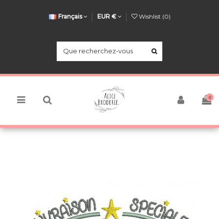
Français
EUR €
Wishlist (
0
)
0