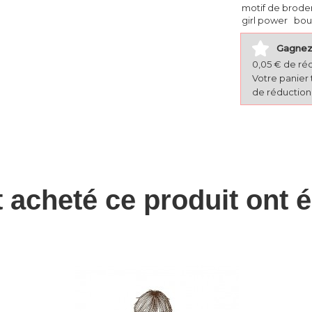
motif de brode
girl power
bou
Gagnez 
0,05 € de ré
Votre panier 
de réduction 
t acheté ce produit ont 