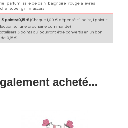
rie
parfum
salle de bain
baignoire
rouge à levres
che
super girl
mascara
3 points/0,15 €
(Chaque 1,00 € dépensé = 1 point, 1 point =
duction sur une prochaine commande)
totalisera 3 points qui pourront être convertis en un bon
de 0,15 €.
également acheté...