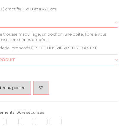
 ( 2 motifs) , 13x18 et 16x26 cm
e trousse maquillage, un pochon, une boite, libre à vous
 mises en scènes brodées
derie proposés PES JEF HUS VIP VP3 DST XXX EXP
RODUIT
ter au panier
ements 100% sécurisés