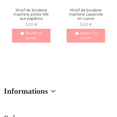
Motif de broderie
Motif de broderie
machine petite fille
machine casserole
aux papillons
en cuivre
3,00 €
3,00 €
Ajouter au
Ajouter au
panier
panier
Informations