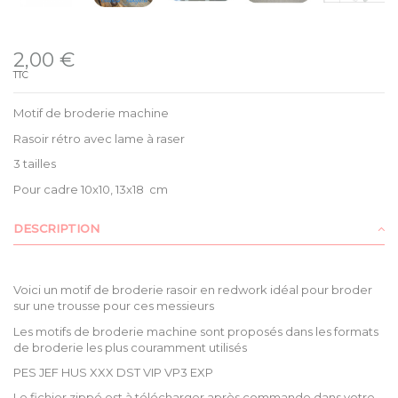
Disponible
2,00 €
TTC
Motif de broderie machine
Rasoir rétro avec lame à raser
3 tailles
Pour cadre 10x10, 13x18 cm
DESCRIPTION
Voici un motif de broderie rasoir en redwork idéal pour broder
sur une trousse pour ces messieurs
Les motifs de broderie machine sont proposés dans les formats
de broderie les plus couramment utilisés
PES JEF HUS XXX DST VIP VP3 EXP
Le fichier zippé est à télécharger après commande dans votre