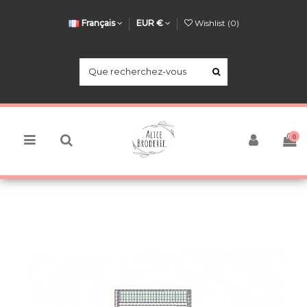
Français
EUR €
Wishlist (
0
)
0