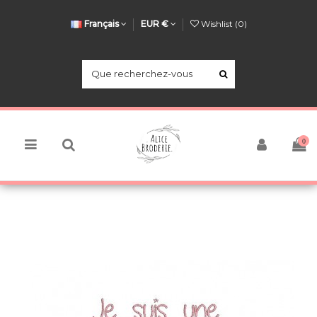
Français
EUR €
Wishlist (
0
)
0