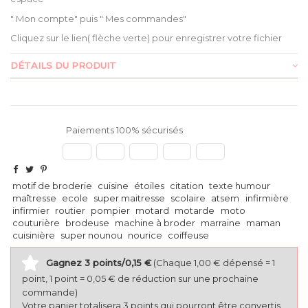
" Mon compte" puis " Mes commandes"
Cliquez sur le lien( flèche verte) pour enregistrer votre fichier
DÉTAILS DU PRODUIT
Paiements 100% sécurisés
motif de broderie
cuisine
étoiles
citation
texte humour
maîtresse
ecole
super maitresse
scolaire
atsem
infirmière
infirmier
routier
pompier
motard
motarde
moto
couturière
brodeuse
machine à broder
marraine
maman
cuisinière
super nounou
nourice
coiffeuse
Gagnez 3 points/0,15 €
(Chaque 1,00 € dépensé = 1
point, 1 point = 0,05 € de réduction sur une prochaine
commande)
Votre panier totalisera 3 points qui pourront être convertis