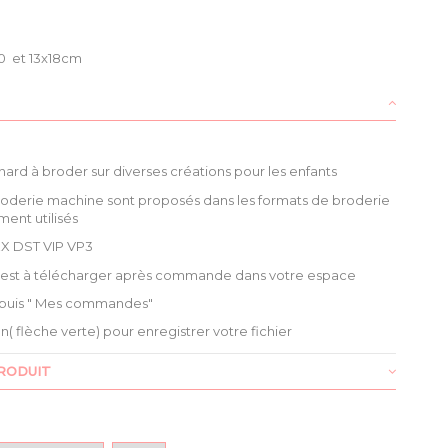
0 et 13x18cm
enard à broder sur diverses créations pour les enfants
roderie machine sont proposés dans les formats de broderie
ment utilisés
X DST VIP VP3
é est à télécharger après commande dans votre espace
puis " Mes commandes"
ien( flèche verte) pour enregistrer votre fichier
RODUIT