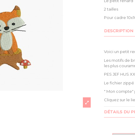
Le petit renard
2 tailles
Pour cadre 10x1
DESCRIPTION
Voici un petit r
Les motifs de b
les plus couram
PES JEF HUS XX
Le fichier zipp
" Mon compte" 
Cliquez sur le l
DÉTAILS DU P