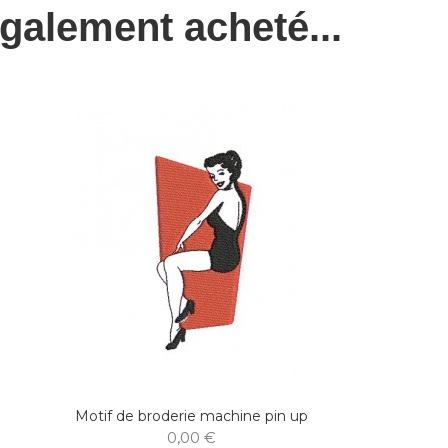
également acheté...
M
Motif de broderie machine pin up
0,00 €