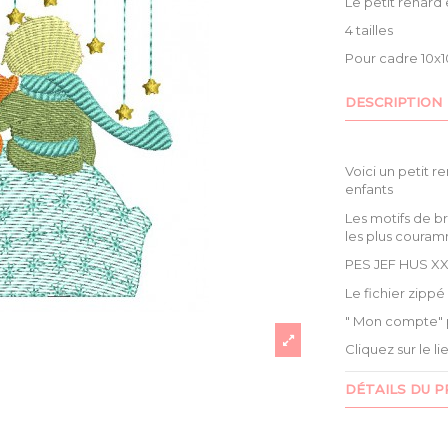
Le petit renard 
4 tailles
Pour cadre 10x10
DESCRIPTION
Voici un petit r
enfants
Les motifs de b
les plus couram
PES JEF HUS XX
Le fichier zipp
" Mon compte" 
Cliquez sur le l
DÉTAILS DU P