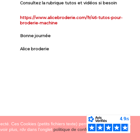
ue tutos et vidéos si besoin
Consultez la rubriq
https://www.alicebroderie.com/fr/46-tutos-pour-
broderie-machine
Bonne journée
Alice broderie
necté. Ces Cookies (petits fichiers texte) permettent de suivre votre
voir plus, rdv dans l'onglet
politique de confidentialité
du site Alice