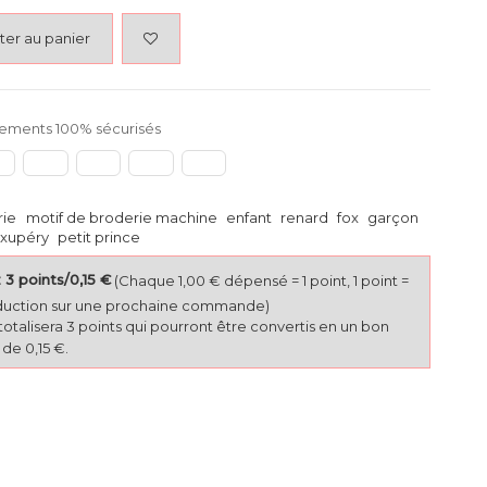
ter au panier
ements 100% sécurisés
rie
motif de broderie machine
enfant
renard
fox
garçon
exupéry
petit prince
3 points/0,15 €
(Chaque 1,00 € dépensé = 1 point, 1 point =
duction sur une prochaine commande)
totalisera 3 points qui pourront être convertis en un bon
de 0,15 €.