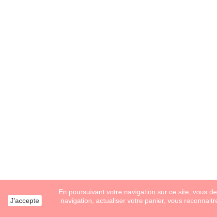
En poursuivant votre navigation sur ce site, vous dev
J'accepte
navigation, actualiser votre panier, vous reconnaitr
Création de site internet
ITIS COMMERCE © 2020 - Alice bro