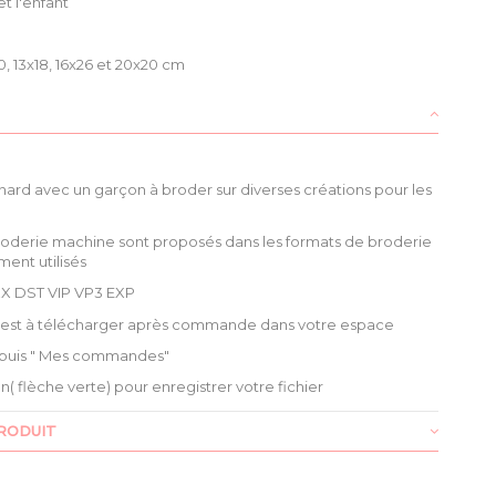
et l'enfant
, 13x18, 16x26 et 20x20 cm
enard avec un garçon à broder sur diverses créations pour les
roderie machine sont proposés dans les formats de broderie
ment utilisés
X DST VIP VP3 EXP
é est à télécharger après commande dans votre espace
puis " Mes commandes"
ien( flèche verte) pour enregistrer votre fichier
RODUIT